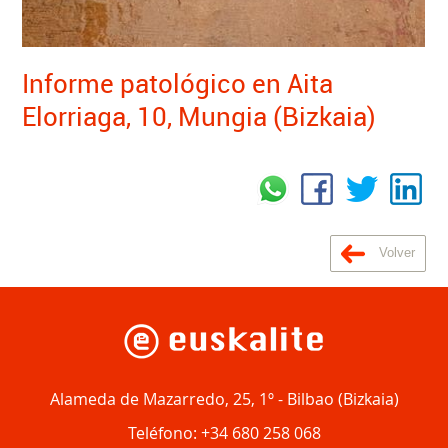
Informe patológico en Aita
Elorriaga, 10, Mungia (Bizkaia)
Volver
Alameda de Mazarredo, 25, 1º
-
Bilbao
(
Bizkaia
)
Teléfono:
+34 680 258 068