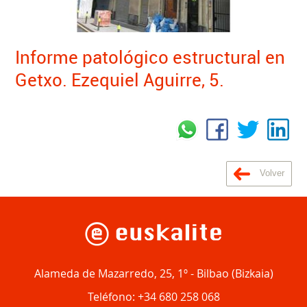
Informe patológico estructural en
Getxo. Ezequiel Aguirre, 5.
Volver
Alameda de Mazarredo, 25, 1º
-
Bilbao
(
Bizkaia
)
Teléfono:
+34 680 258 068