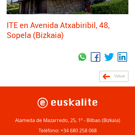
ITE en Avenida Atxabiribil, 48,
Sopela (Bizkaia)
Volver
Alameda de Mazarredo, 25, 1º
-
Bilbao
(
Bizkaia
)
Teléfono:
+34 680 258 068