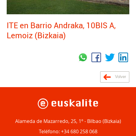
ITE en Barrio Andraka, 10BIS A,
Lemoiz (Bizkaia)
Volver
Alameda de Mazarredo, 25, 1º
-
Bilbao
(
Bizkaia
)
Teléfono:
+34 680 258 068