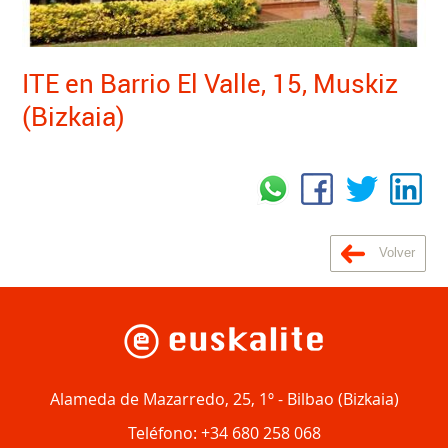
ITE en Barrio El Valle, 15, Muskiz
(Bizkaia)
Volver
Alameda de Mazarredo, 25, 1º
-
Bilbao
(
Bizkaia
)
Teléfono:
+34 680 258 068