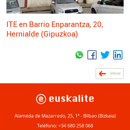
ITE en Barrio Enparantza, 20,
Hernialde (Gipuzkoa)
Volver
Alameda de Mazarredo, 25, 1º
-
Bilbao
(
Bizkaia
)
Teléfono:
+34 680 258 068