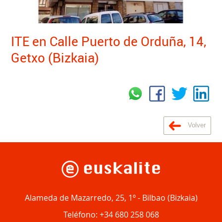
ITE en Calle Puerto de Orduña, 14,
Getxo (Bizkaia)
Volver
Alameda de Mazarredo, 25, 1º
-
Bilbao
(
Bizkaia
)
Teléfono:
+34 680 258 068