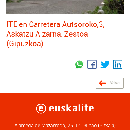
ITE en Carretera Autsoroko,3,
Askatzu Aizarna, Zestoa
(Gipuzkoa)
Volver
Alameda de Mazarredo, 25, 1º
-
Bilbao
(
Bizkaia
)