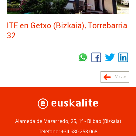
ITE en Getxo (Bizkaia), Torrebarria
32
Volver
Alameda de Mazarredo, 25, 1º
-
Bilbao
(
Bizkaia
)
Teléfono:
+34 680 258 068