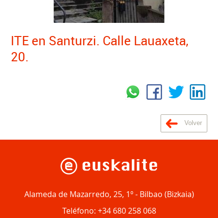
ITE en Santurzi. Calle Lauaxeta,
20.
Volver
Alameda de Mazarredo, 25, 1º
-
Bilbao
(
Bizkaia
)
Teléfono:
+34 680 258 068