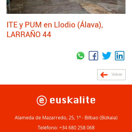
ITE y PUM en Llodio (Álava),
LARRAÑO 44
Volver
Alameda de Mazarredo, 25, 1º
-
Bilbao
(
Bizkaia
)
Teléfono:
+34 680 258 068