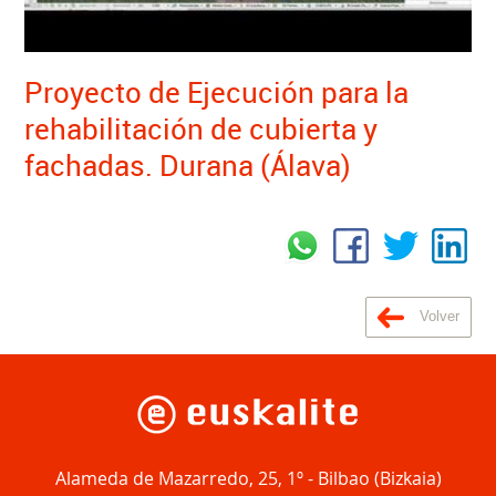
Proyecto de Ejecución para la
rehabilitación de cubierta y
fachadas. Durana (Álava)
Volver
Alameda de Mazarredo, 25, 1º
-
Bilbao
(
Bizkaia
)