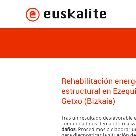
Rehabilitación energ
estructural en Ezequie
Getxo (Bizkaia)
Tras un resultado desfavorable 
comunidad nos demandó realiz
daños
. Procedimos a elaborar 
para diagnosticar la situación d