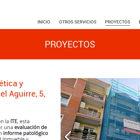
INICIO
OTROS SERVICIOS
PROYECTOS
PROYECTOS
ética y
l Aguirre, 5,
en la
ITE
, esta
ar una
evaluación de
un
informe patológico
el inmueble y