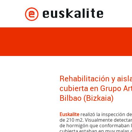
Rehabilitación y ais
cubierta en Grupo Ar
Bilbao (Bizkaia)
Euskalite
realizó la inspección d
de 210 m2. Visualmente detecta
de hormigón que conformaban la
cubierta estaban en muy malas c