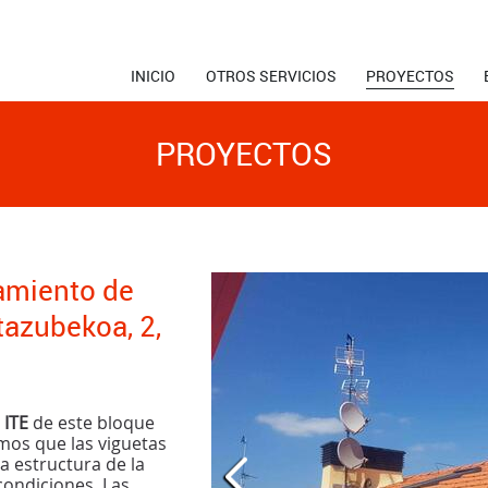
INICIO
OTROS SERVICIOS
PROYECTOS
PROYECTOS
lamiento de
tazubekoa, 2,
e
ITE
de este bloque
mos que las viguetas
 estructura de la
ondiciones. Las