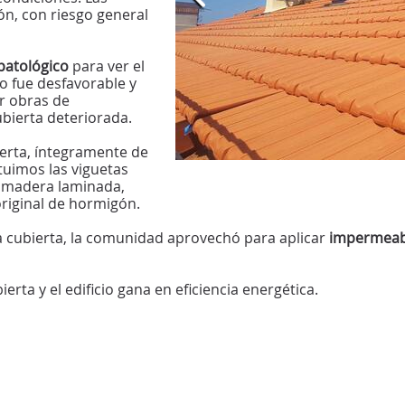
n, con riesgo general
patológico
para ver el
do fue desfavorable y
r obras de
ubierta deteriorada.
erta, íntegramente de
uimos las viguetas
e madera laminada,
original de hormigón.
la cubierta, la comunidad aprovechó para aplicar
impermeabi
rta y el edificio gana en eficiencia energética.